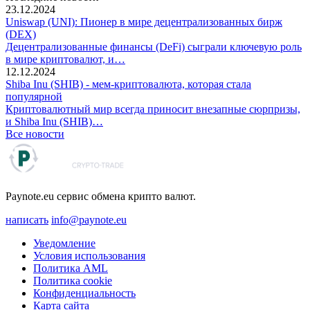
23.12.2024
Uniswap (UNI): Пионер в мире децентрализованных бирж
(DEX)
Децентрализованные финансы (DeFi) сыграли ключевую роль
в мире криптовалют, и…
12.12.2024
Shiba Inu (SHIB) - мем-криптовалюта, которая стала
популярной
Криптовалютный мир всегда приносит внезапные сюрпризы,
и Shiba Inu (SHIB)…
Все новости
Paynote.eu сервис обмена крипто валют.
написать
info@paynote.eu
Уведомление
Условия использования
Политика AML
Политика coоkie
Конфиденциальность
Карта сайта